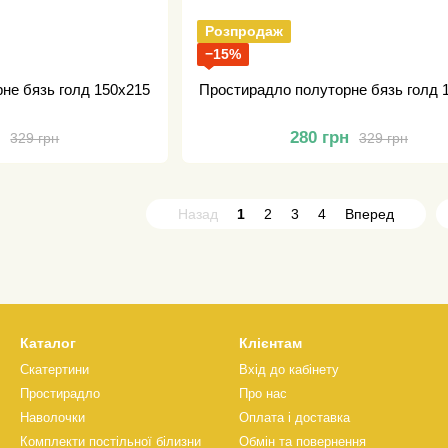
Розпродаж
−15%
не бязь голд 150х215
Простирадло полуторне бязь голд 
н
280 грн
329 грн
329 грн
Назад
1
2
3
4
Вперед
Каталог
Клієнтам
Скатертини
Вхід до кабінету
Простирадло
Про нас
Наволочки
Оплата і доставка
Комплекти постільної білизни
Обмін та повернення