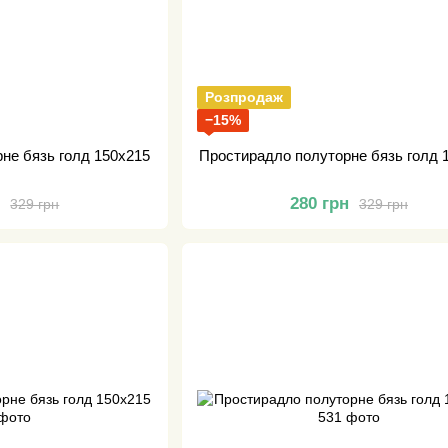
Розпродаж
−15%
не бязь голд 150х215
Простирадло полуторне бязь голд 
н
280 грн
329 грн
329 грн