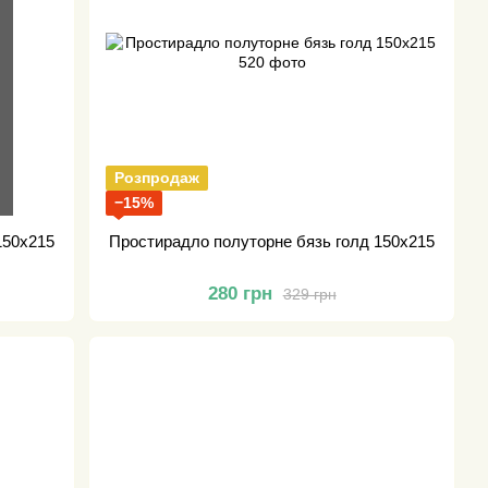
Розпродаж
−15%
150х215
Простирадло полуторне бязь голд 150х215
280 грн
329 грн