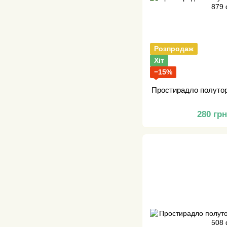
Розпродаж
Хіт
−15%
Простирадло полутор
280 гр