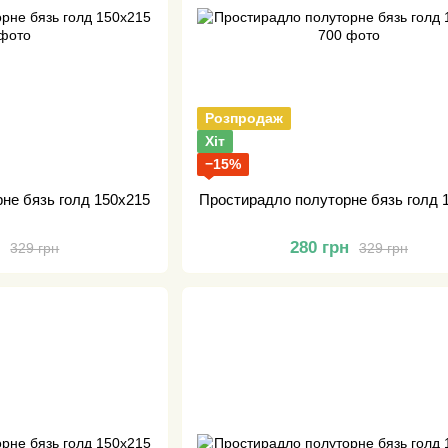
Розпродаж
Хіт
−15%
не бязь голд 150х215
Простирадло полуторне бязь голд 
н
280 грн
329 грн
329 грн