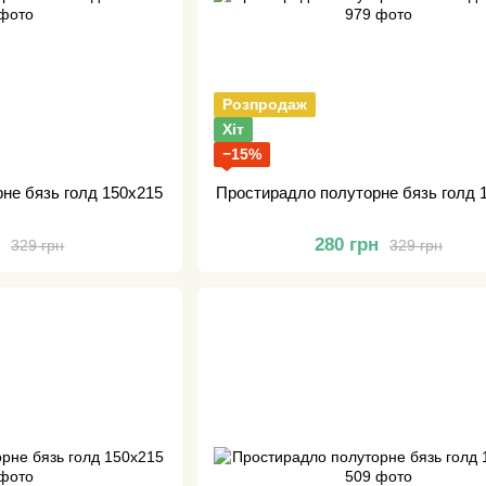
Розпродаж
Хіт
−15%
не бязь голд 150х215
Простирадло полуторне бязь голд 
н
280 грн
329 грн
329 грн