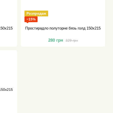
Розпродаж
−15%
150х215
Простирадло полуторне бязь голд 150х215
280 грн
329 грн