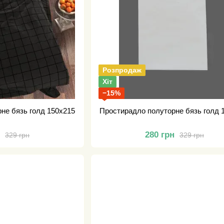
Розпродаж
Хіт
−15%
не бязь голд 150х215
Простирадло полуторне бязь голд 
н
280 грн
329 грн
329 грн