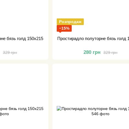
Розпродаж
−15%
не бязь голд 150х215
Простирадло полуторне бязь голд 
н
280 грн
329 грн
329 грн