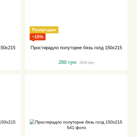
Розпродаж
−15%
150х215
Простирадло полуторне бязь голд 150х215
280 грн
329 грн