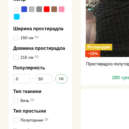
Ширина простирадла
68
150 см
Розпродаж
Довжина простирадла
−15%
68
215 см
Простирадло полутор
Популярність
Від Популярність
До Популярність
280 гр
ОК
Тип тканини
68
Бязь
Тип простыни
68
Полуторная