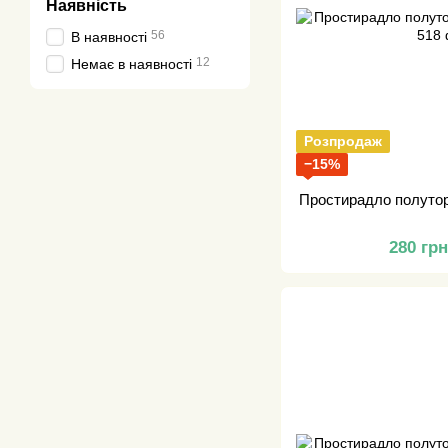
Наявність
56
В наявності
12
Немає в наявності
Розпродаж
−15%
Простирадло полутор
280 гр