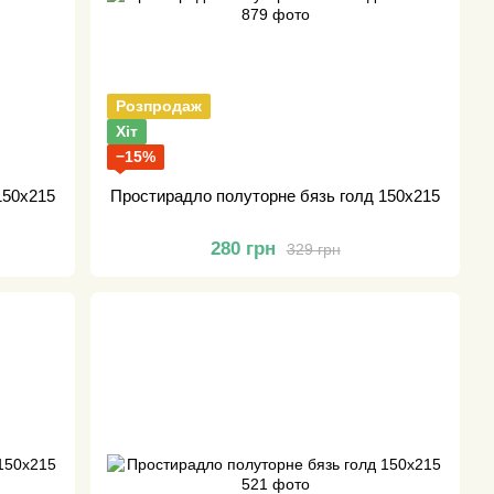
Розпродаж
Хіт
−15%
150х215
Простирадло полуторне бязь голд 150х215
280 грн
329 грн