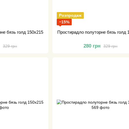
Розпродаж
−15%
не бязь голд 150х215
Простирадло полуторне бязь голд 
н
280 грн
329 грн
329 грн