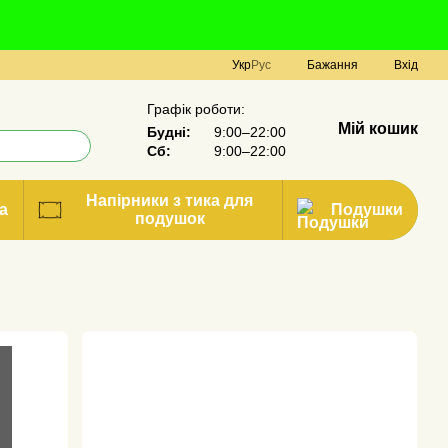
Укр
Рус
Бажання
Вхід
Графік роботи:
Мій кошик
Будні:
9:00–22:00
Сб:
9:00–22:00
Напірники з тика для
а
Подушки
подушок