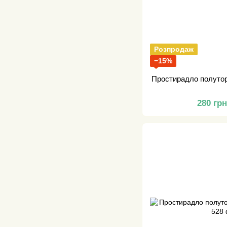
Розпродаж
−15%
Простирадло полутор
280 гр