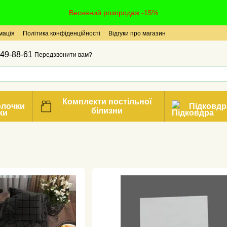
Весняний розпродаж -15%
мація
Політика конфіденційності
Відгуки про магазин
49-88-61
Передзвонити вам?
Комплекти постільної
олочки
Підковдр
білизни