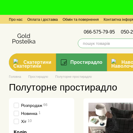
Перейти до основного контенту
Про нас
Оплата і доставка
Обмін та повернення
Контактна інфор
066-575-79-95
050-2
Скатертини
Простирадло
Нав
Головна
Простирадло
Полуторне простирадло
Полуторне простирадло
66
Розпродаж
1
Новинка
10
Хіт
Колір