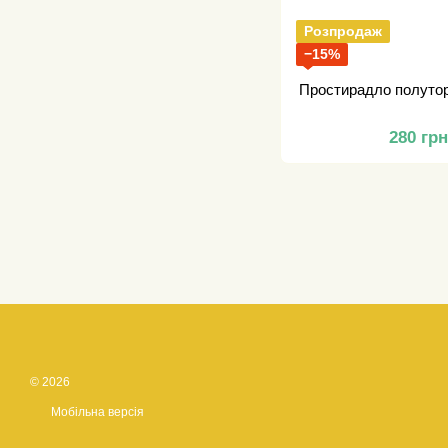
Розпродаж
−15%
Простирадло полутор
280 гр
© 2026
Мобільна версія