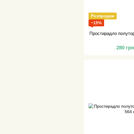
Розпродаж
−15%
Простирадло полутор
280 гр