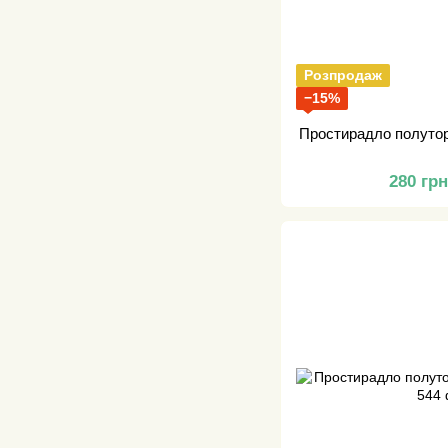
Розпродаж
−15%
Простирадло полутор
280 гр