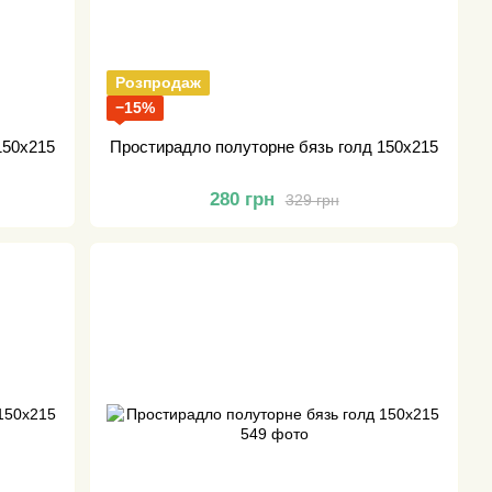
Розпродаж
−15%
150х215
Простирадло полуторне бязь голд 150х215
280 грн
329 грн