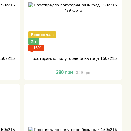
Розпродаж
Хіт
−15%
150х215
Простирадло полуторне бязь голд 150х215
280 грн
329 грн