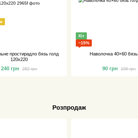
ж
Хіт
−15%
ьне простирадло бязь голд
Наволочка 40×60 бязь
120х220
240 грн
90 грн
282 грн
106 грн
Розпродаж