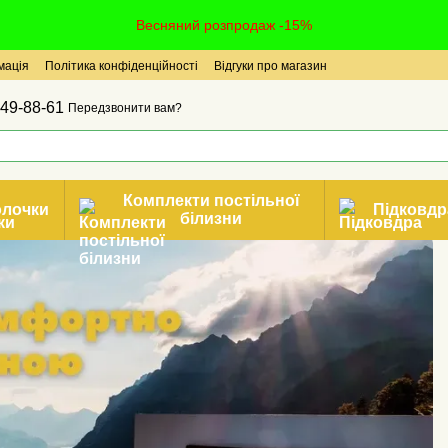
Весняний розпродаж -15%
мація
Політика конфіденційності
Відгуки про магазин
49-88-61
Передзвонити вам?
Комплекти постільної
олочки
Підковдр
білизни