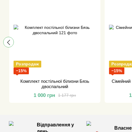
Розпродаж
Розпрода
−15%
−15%
Комплект постільної білизни Бязь
Сімейний 
двоспальний
1 000 грн
1
1 177 грн
Відправлення у
Власне
день