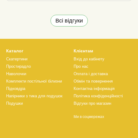
Всі відгуки
Каталог
Клієнтам
Скатертини
Вхід до кабінету
Простирадло
Про нас
Наволочки
Оплата і доставка
Комплекти постільної білизни
Обмін та повернення
Підковдра
Контактна інформація
Напірники з тика для подушок
Політика конфіденційності
Подушки
Відгуки про магазин
Ми в соцмережах