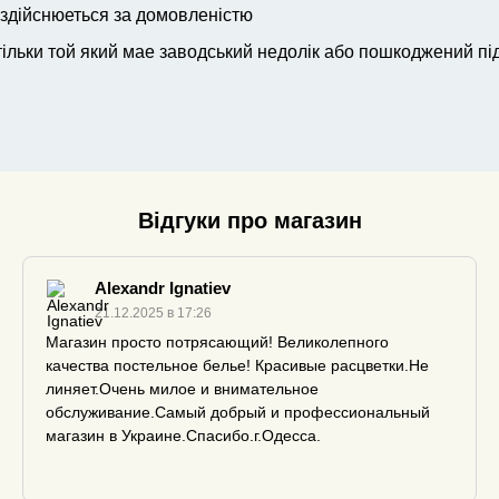
 здійснюеться за домовленістю
ільки той який мае заводський недолік або пошкоджений пі
ником
Відгуки про магазин
Alexandr Ignatiev
21.12.2025 в 17:26
Магазин просто потрясающий! Великолепного
качества постельное белье! Красивые расцветки.Не
линяет.Очень милое и внимательное
обслуживание.Самый добрый и профессиональный
магазин в Украине.Спасибо.г.Одесса.