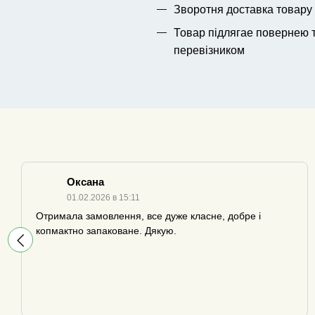
Зворотня доставка товару
Товар підлягае повернею т
перевіз
Оксана
01.02.2026 в 15:11
Отримала замовлення, все дуже класне, добре і
копмактно запаковане. Дякую.