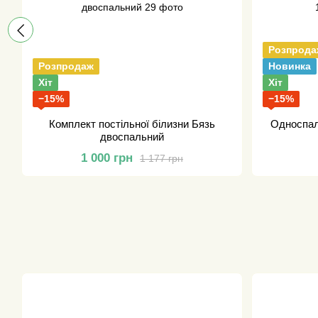
Розпрода
Розпродаж
Новинка
Хіт
Хіт
−15%
−15%
Комплект постільної білизни Бязь
Односпал
двоспальний
1 000 грн
1 177 грн