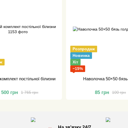
Розпродаж
Новинка
ж
Хіт
−15%
комплект постільної білизни
Наволочка 50×50 бязь
 500 грн
85 грн
1 765 грн
100 грн
На зв'язку 24/7