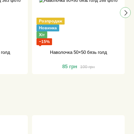
Розпродаж
Новинка
Хіт
−15%
 голд
Наволочка 50×50 бязь голд
85 грн
100 грн