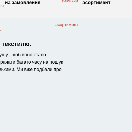
на замовлення
асортимент
о текстилю.
душу , щоб воно стало
рачати багато часу на пошук
изькими. Ми вже подбали про
имогам законодавству