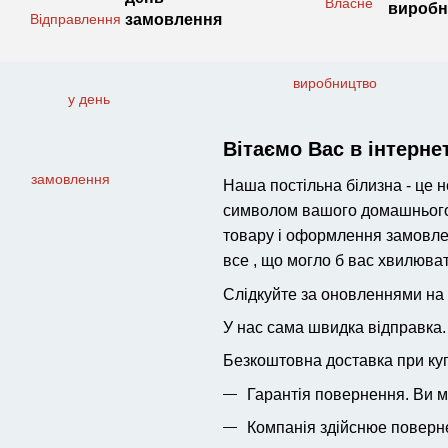
виробн
замовлення
Вітаємо Вас в інтерне
Наша постільна білизна - це н
символом вашого домашнього т
товару і оформлення замовлен
все , що могло б вас хвилюват
Слідкуйте за оновленнями на с
У нас сама швидка відправка. 
Безкоштовна доставка при купі
Гарантія повернення. Ви м
Компанія здійснюе 