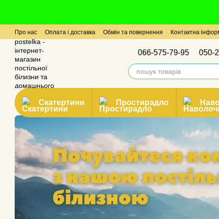
Перейти до основного контенту
Про нас
Оплата і доставка
Обмін та повернення
Контактна інфор
066-575-79-95
050-2
Скатертини
Простирадло
Нав