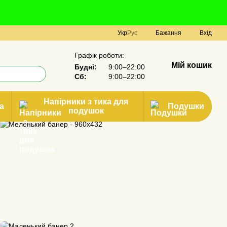
Укр
Рус
Бажання
Вхід
Графік роботи:
Мій кошик
Будні:
9:00–22:00
Сб:
9:00–22:00
Напірники з тика для
а
Подушки
подушок