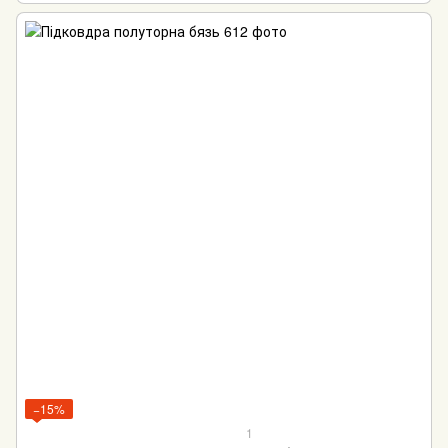
−15%
1