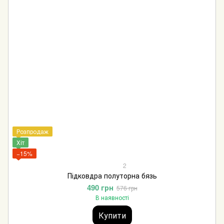
Розпродаж
Хіт
−15%
2
Підковдра полуторна бязь
490 грн
576 грн
В наявності
Купити