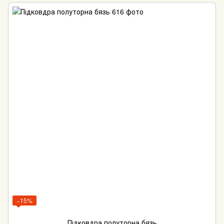
−15%
Підковдра полуторна бязь