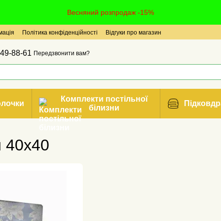
Весняний розпродаж -15%
мація
Політика конфіденційності
Відгуки про магазин
49-88-61
Передзвонити вам?
Комплекти постільної
олочки
Підковдр
білизни
и 40х40