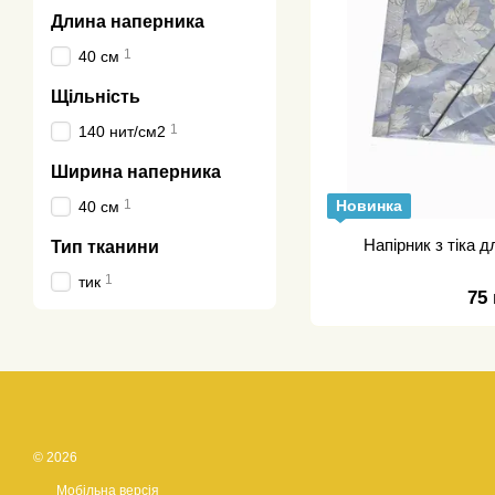
Длина наперника
1
40 см
Щільність
1
140 нит/см2
Ширина наперника
1
Новинка
40 см
Напірник з тіка 
Тип тканини
1
тик
75
© 2026
Мобільна версія