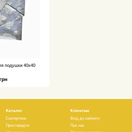
для подушки 40х40
 грн
Каталог
Клієнтам
Скатертини
Вхід до кабінету
Простирадло
Про нас