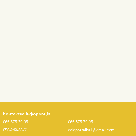
Контактна інформація
066-575-79-95
066-575-79-95
050-249-88-61
goldpostelka1@gmail.com