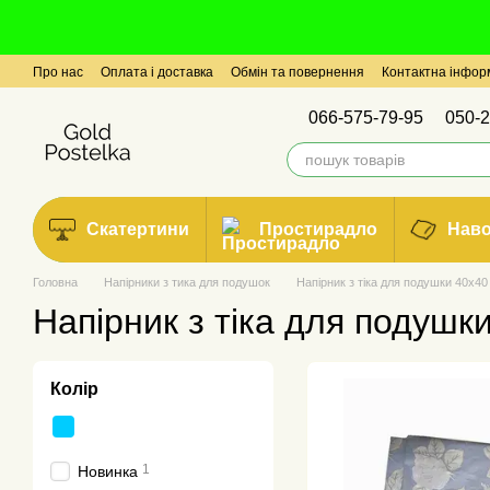
Перейти до основного контенту
Про нас
Оплата і доставка
Обмін та повернення
Контактна інфор
066-575-79-95
050-2
Скатертини
Простирадло
Нав
Головна
Напірники з тика для подушок
Напірник з тіка для подушки 40х40
Напірник з тіка для подушк
Колір
1
Новинка