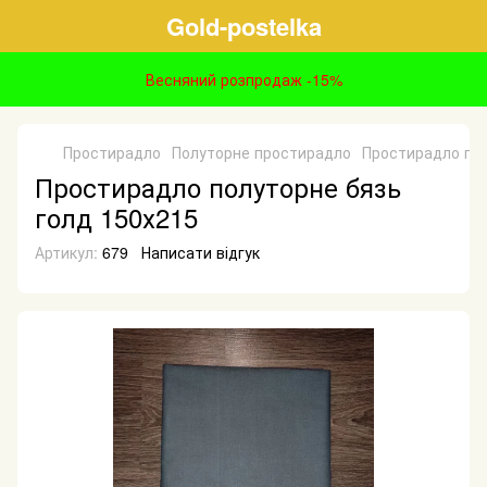
Gold-postelka
Весняний розпродаж -15%
Простирадло
Полуторне простирадло
Простирадло пол
Простирадло полуторне бязь
голд 150х215
Артикул:
679
Написати відгук