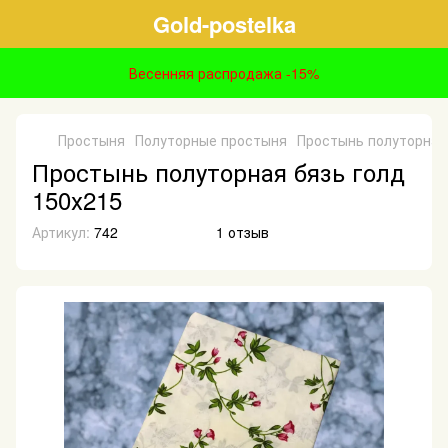
Gold-postelka
Весенняя распродажа -15%
Простыня
Полуторные простыня
Простынь полуторная 
Простынь полуторная бязь голд
150х215
Артикул:
742
1 отзыв