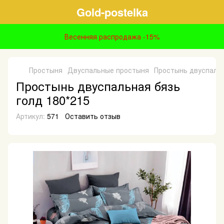
Gold-postelka
Весенняя распродажа -15%
Простыня
Двуспальные простыня
Простынь двуспальн
Простынь двуспальная бязь
голд 180*215
Артикул:
571
Оставить отзыв