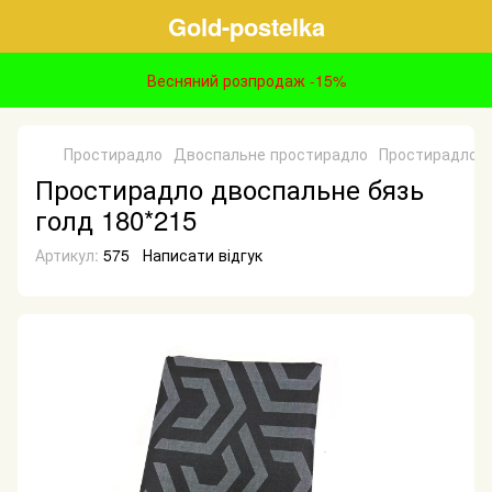
Gold-postelka
Весняний розпродаж -15%
Простирадло
Двоспальне простирадло
Простирадло д
Простирадло двоспальне бязь
голд 180*215
Артикул:
575
Написати відгук